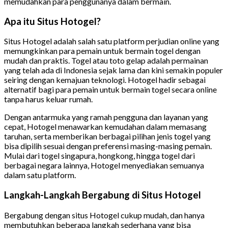
memudahkan para penggunanya dalam bermain.
Apa itu Situs Hotogel?
Situs Hotogel adalah salah satu platform perjudian online yang
memungkinkan para pemain untuk bermain togel dengan
mudah dan praktis. Togel atau toto gelap adalah permainan
yang telah ada di Indonesia sejak lama dan kini semakin populer
seiring dengan kemajuan teknologi. Hotogel hadir sebagai
alternatif bagi para pemain untuk bermain togel secara online
tanpa harus keluar rumah.
Dengan antarmuka yang ramah pengguna dan layanan yang
cepat, Hotogel menawarkan kemudahan dalam memasang
taruhan, serta memberikan berbagai pilihan jenis togel yang
bisa dipilih sesuai dengan preferensi masing-masing pemain.
Mulai dari togel singapura, hongkong, hingga togel dari
berbagai negara lainnya, Hotogel menyediakan semuanya
dalam satu platform.
Langkah-Langkah Bergabung di Situs Hotogel
Bergabung dengan situs Hotogel cukup mudah, dan hanya
membutuhkan beberapa langkah sederhana yang bisa