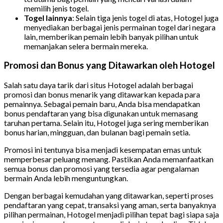
memilih jenis togel.
Togel lainnya
: Selain tiga jenis togel di atas, Hotogel juga
menyediakan berbagai jenis permainan togel dari negara
lain, memberikan pemain lebih banyak pilihan untuk
memanjakan selera bermain mereka.
Promosi dan Bonus yang Ditawarkan oleh Hotogel
Salah satu daya tarik dari situs Hotogel adalah berbagai
promosi dan bonus menarik yang ditawarkan kepada para
pemainnya. Sebagai pemain baru, Anda bisa mendapatkan
bonus pendaftaran yang bisa digunakan untuk memasang
taruhan pertama. Selain itu, Hotogel juga sering memberikan
bonus harian, mingguan, dan bulanan bagi pemain setia.
Promosi ini tentunya bisa menjadi kesempatan emas untuk
memperbesar peluang menang. Pastikan Anda memanfaatkan
semua bonus dan promosi yang tersedia agar pengalaman
bermain Anda lebih menguntungkan.
Dengan berbagai kemudahan yang ditawarkan, seperti proses
pendaftaran yang cepat, transaksi yang aman, serta banyaknya
pilihan permainan, Hotogel menjadi pilihan tepat bagi siapa saja